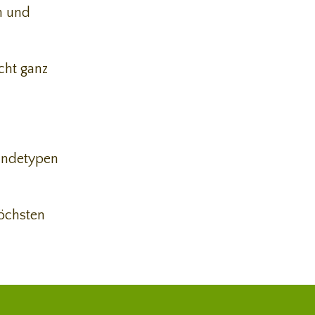
en und
cht ganz
Hundetypen
höchsten