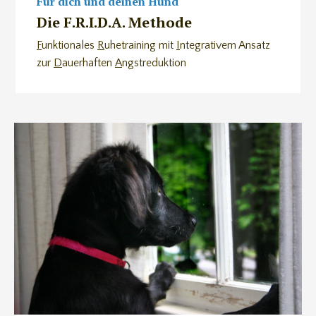
Für dich und deinen Hund
Die F.R.I.D.A. Methode
F
unktionales
R
uhetraining mit
I
ntegrativem Ansatz
zur
D
auerhaften
A
ngstreduktion