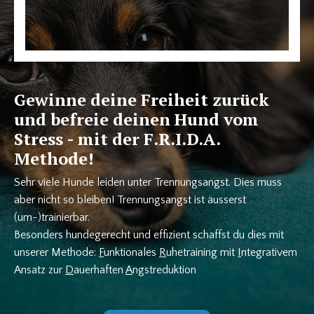
Gewinne deine Freiheit zurück
und befreie deinen Hund vom
Stress - mit der F.R.I.D.A.
Methode!
Sehr viele Hunde leiden unter Trennungsangst. Dies muss
aber nicht so bleiben! Trennungsangst ist äusserst
(um-)trainierbar.
Besonders hundegerecht und effizient schaffst du dies mit
unserer Methode:
F
unktionales
R
uhetraining mit
I
ntegrativem
Ansatz zur
D
auerhaften
A
ngstreduktion